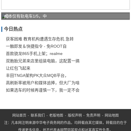
40
成本仅有轨电车1/5，中
㎡
今日热点
老
破
获客困难 教育机构遭遇生存危机 急转
一触即发＆快捷指令 - 免ROOT自
小
首款骁龙865手机上架；realme
变
双胞胎兄弟来店里组装电脑，这配置一搞
身
让红包飞起来
蜜
丰田TNGA架构PK大众MQB平台，
桃
高刷新率被用户和媒体追捧，但大厂为啥
感
如果选车的时候再谨慎一下，我一定不会
单
网站首页
-
联系我们
-
老版地图
-
版权声明
-
免责声明
-
网站地图
注：凡本网注明来源中华电子商务网的作品，均转载自其它媒体，转载目的在于
传递更多信息，并不代表本网赞同其观点和对其真实性负责。