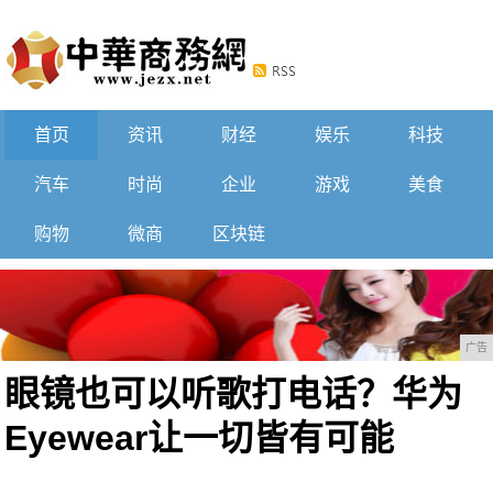
首页
资讯
财经
娱乐
科技
汽车
时尚
企业
游戏
美食
购物
微商
区块链
广告
眼镜也可以听歌打电话？华为
Eyewear让一切皆有可能