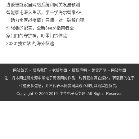
浅谈智能家居网络系统和网关发展预测
变
智能家电深入生活，学一学海尔智家AP
身
「助力卖家战疫情」导师一对一破解自建
蜜
你想要的配置，全新Jeep⁺指南者全
桃
家门口的守护神，叮零门铃体验
感
2020“独立站”的海外征途
单
网站首页
-
联系我们
-
老版地图
-
版权声明
-
免责声明
-
网站地图
注：凡本网注明来源中华电子商务网的作品，均转载自其它媒体，转载目的在于
传递更多信息，并不代表本网赞同其观点和对其真实性负责。
Copyright © 2009-2019 中华电子商务网 All Rights Reserved