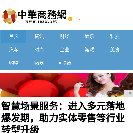
首页
资讯
财经
娱乐
科技
汽车
时尚
企业
游戏
美食
购物
微商
区块链
广告
智慧场景服务：进入多元落地
爆发期，助力实体零售等行业
转型升级