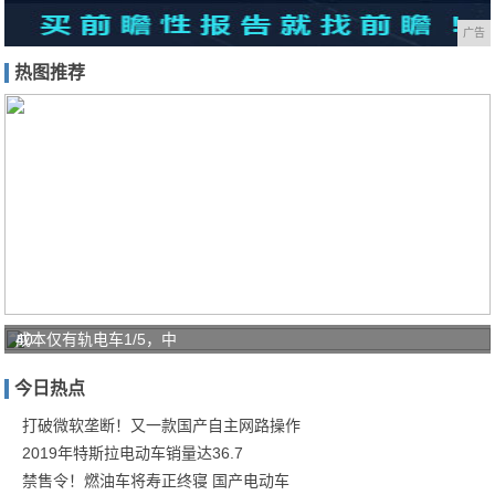
广告
热图推荐
40
成本仅有轨电车1/5，中
㎡
今日热点
老
破
打破微软垄断！又一款国产自主网路操作
2019年特斯拉电动车销量达36.7
小
禁售令！燃油车将寿正终寝 国产电动车
变