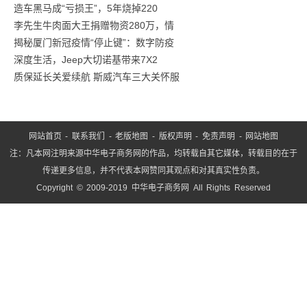
造车黑马成“亏损王”，5年烧掉220
身
李先生牛肉面大王捐赠物资280万，情
蜜
揭秘厦门新冠疫情“停止键”：数字防疫
桃
深度生活，Jeep大切诺基带来7X2
感
质保延长关爱续航 斯威汽车三大关怀服
单
网站首页
-
联系我们
-
老版地图
-
版权声明
-
免责声明
-
网站地图
注：凡本网注明来源中华电子商务网的作品，均转载自其它媒体，转载目的在于
传递更多信息，并不代表本网赞同其观点和对其真实性负责。
Copyright © 2009-2019 中华电子商务网 All Rights Reserved