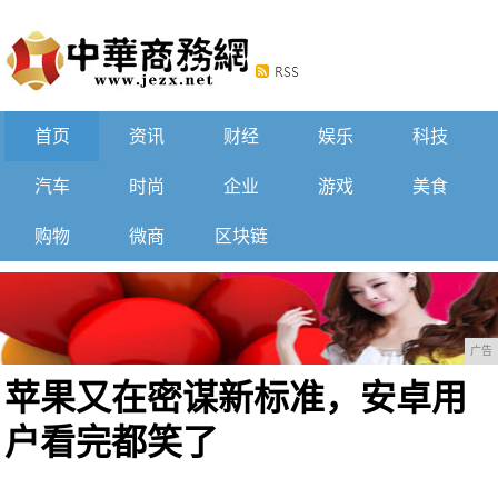
首页
资讯
财经
娱乐
科技
汽车
时尚
企业
游戏
美食
购物
微商
区块链
广告
苹果又在密谋新标准，安卓用
户看完都笑了