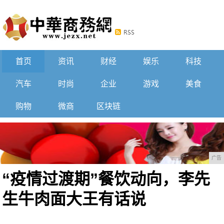
首页
资讯
财经
娱乐
科技
汽车
时尚
企业
游戏
美食
购物
微商
区块链
广告
“疫情过渡期”餐饮动向，李先
生牛肉面大王有话说