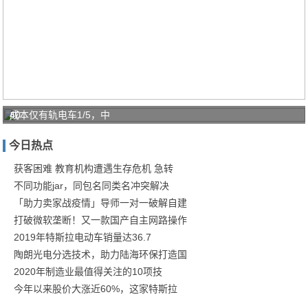
40
成本仅有轨电车1/5，中
㎡
今日热点
老
破
获客困难 教育机构遭遇生存危机 急转
不同功能jar，同包名同类名冲突解决
小
「助力卖家战疫情」导师一对一破解自建
变
打破微软垄断！又一款国产自主网路操作
身
2019年特斯拉电动车销量达36.7
蜜
陶朗光电分选技术，助力陆海环保打造国
桃
2020年制造业最值得关注的10项技
感
今年以来股价大涨近60%，这家特斯拉
单