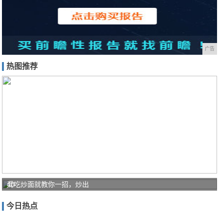
广告
热图推荐
40
爱吃炒面就教你一招，炒出
㎡
今日热点
老