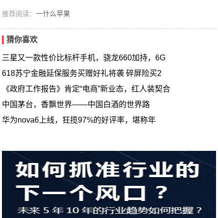
推荐阅读：
一什么苹果
猜你喜欢
三星又一款性价比标杆手机，骁龙660加持，6G
618苏宁金融延保服务买赠好礼将袭 碎屏险买2
《政府工作报告》肯定“电商”新业态，红人装契合
中国茅台，香飘世界——中国白酒的世界路
华为nova6上线，狂揽97%的好评率，堪称年