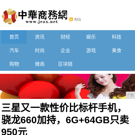
首页
资讯
财经
娱乐
科技
汽车
时尚
企业
游戏
美食
购物
微商
区块链
广告
三星又一款性价比标杆手机，
骁龙660加持，6G+64GB只卖
950元