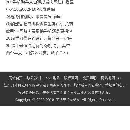
破
360手机助手大白鹅成最火网红！看直
小米10\u002F10Pro翻盖保
小
跟随我们的脚步 来看看Angelab
变
获客困难 教育机构遭遇生存危机 急转
身
使用5G网络需要更换手机还是更换SI
蜜
2019手机最好的设计，集合在一起是
桃
2020年最值得期待的6款手机，其中
感
两个苹果手机怎么同步？除了iClou
单
网站首页
-
联系我们
-
XML地图
-
版权声明
-
免责声明
-
网站地图
TXT
注：凡本网注明来源中华电子商务网的作品，均转载自其它媒体，转载目的在于
传递更多信息，并不代表本网赞同其观点和对其真实性负责。
Copyright © 2009-2019 中华电子商务网 All Rights Reserved