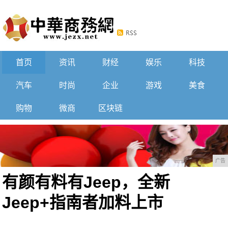
首页
资讯
财经
娱乐
科技
汽车
时尚
企业
游戏
美食
购物
微商
区块链
广告
有颜有料有Jeep，全新
Jeep+指南者加料上市