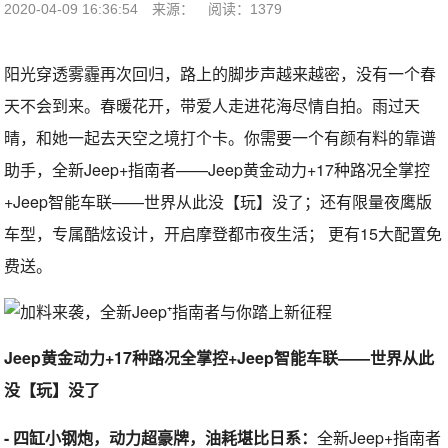
2020-04-09 16:36:54
来源：
阅读：1379
阳光穿透雾霾再次回归，路上的脚步声越来越密，没有一个春
天不会到来。春暖花开，带爱人走进花海尽情自拍。雨过天
晴，和她一起去天空之境打个卡。你需要一个有颜有料的靠谱
助手，全新Jeep+指南者——Jeep黄金动力+17种路况全掌控
+Jeep智能车联——世界从此没【玩】没了；还有限量夜鹰版
车型，专属酷炫设计，开启摩登都市夜生活； 更有15大配置免
费送。
Jeep黄金动力+17种路况全掌控+Jeep智能车联——世界从此
没【玩】没了
- 四缸小钢炮，动力超豪牌，油耗堪比日系：
全新Jeep+指南者