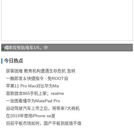
40
成本仅有轨电车1/5，中
㎡
今日热点
老
破
获客困难 教育机构遭遇生存危机 急转
一触即发＆快捷指令 - 免ROOT自
小
苹果11 Pro Max对比华为Ma
变
首款骁龙865手机上架；realme
身
一张图看懂华为MatePad Pro
蜜
自动驾驶汽车上市之后，将带来7大商机
桃
在2019年使用iPhone se是
感
目前平板市场如何，国产平板到底值不值
单