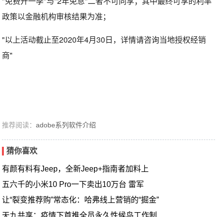
"免费开一季"与"2年免息"二者不可同享；其中最终可享的利率
政策以金融机构审核结果为准；
"以上活动截止至2020年4月30日，详情请咨询当地授权经销
商"
推荐阅读：
adobe系列软件介绍
猜你喜欢
有颜有料有Jeep，全新Jeep+指南者加料上
五六千的小米10 Pro一下卖出10万台 雷军
让“裂变推荐购”常态化：哈弗线上营销的“掘金”
天九共享：疫情下首推全员永久性候鸟工作制