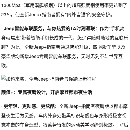
1300Mpa（军用潜艇级别）以上的超高强度钢使用率更达到了
23%，使全新Jeep+指南者拥有"内外皆强"的安全守护。
- Jeep智能车联服务，与你热爱的TA时刻通联：
作为"手机离
身就焦虑"带着智能手机长成的一代，怎少得随时随地的互联乐
趣？为此，全新Jeep+指南者通过智能升级，四驱版车型以及
豪华版均新增Jeep专属智能车联服务，无时无刻不与世界互
联。
颜值+：专属夜鹰设计，开启摩登都市夜生活
·
更年轻、更动感、更炫酷：
全新Jeep+指南者夜鹰版以都市摩
登夜生活为灵感，车内外多处酷黑标识与靓色车身形成极富视
觉冲击的车身造型，将蓄势待发的运动美学演绎到极致。（*后