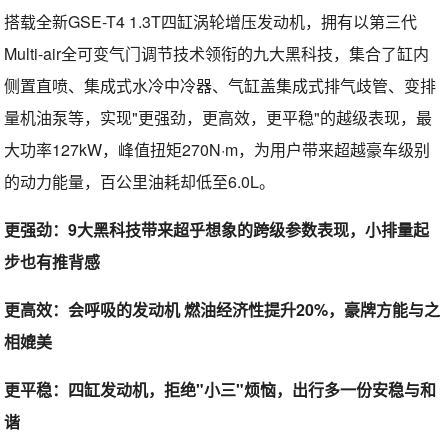
搭载全新GSE-T4 1.3T四缸涡轮增压发动机，拥有以第三代
Multi-air全可变气门调节技术领衔的九大黑科技，集合了缸内
侧置直喷、集成式水冷中冷器、气缸盖集成式排气歧管、变排
量机油泵等，实现"更强劲，更高效，更平稳"的越级表现，最
大功率127kW，峰值扭矩270N·m，为用户带来超越豪车级别
的动力能量，百公里油耗却低至6.0L。
更强劲：9大黑科技带来超乎想象的跨级参数表现，小排量起
步也有推背感
更高效：会呼吸的发动机 燃油经济性提升20%，豪牌方能与之
相媲美
更平稳：四缸发动机，拒绝"小三"烦恼，出行多一份安稳与和
谐